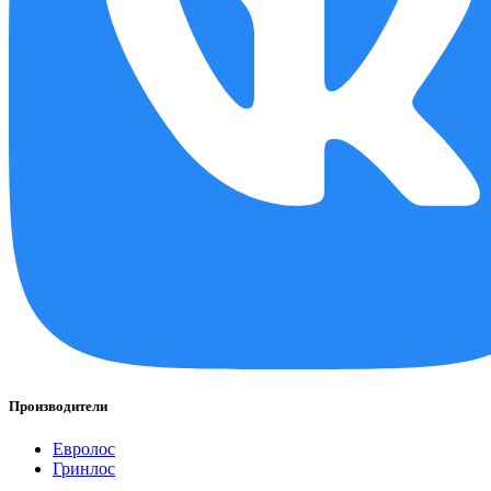
Производители
Евролос
Гринлос